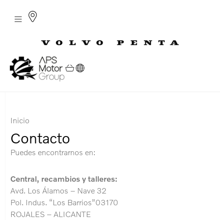
¿Quienes somos?
Gama de Motores
Repuestos y Accesorios
Sede Canarias
Inicio
Contacto
Puedes encontrarnos en:
Central, recambios y talleres:
Avd. Los Álamos – Nave 32
Pol. Indus. “Los Barrios”03170
ROJALES – ALICANTE